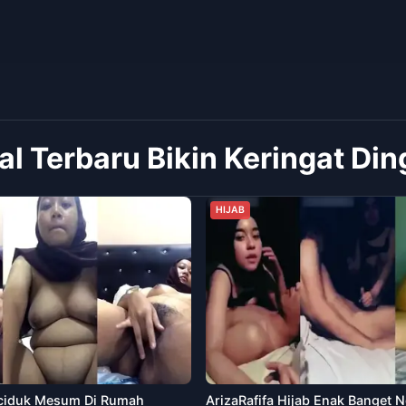
 Terbaru Bikin Keringat Din
HIJAB
ciduk Mesum Di Rumah
ArizaRafifa Hijab Enak Banget N